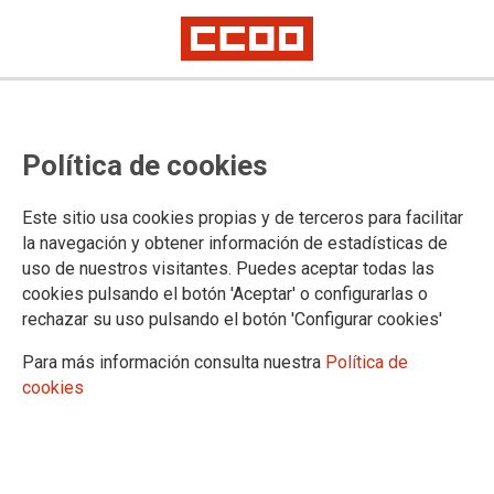
Política de cookies
Este sitio usa cookies propias y de terceros para facilitar
la navegación y obtener información de estadísticas de
uso de nuestros visitantes. Puedes aceptar todas las
cookies pulsando el botón 'Aceptar' o configurarlas o
rechazar su uso pulsando el botón 'Configurar cookies'
Aprobado el DECRETO-LEY FORAL
Para más información consulta nuestra
Política de
2/2022, de 23 de mayo, de
cookies
medidas para la realización de los
procesos de estabilización