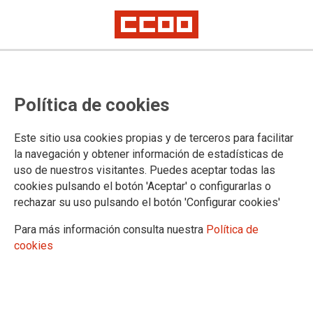
Política de cookies
Este sitio usa cookies propias y de terceros para facilitar
la navegación y obtener información de estadísticas de
uso de nuestros visitantes. Puedes aceptar todas las
cookies pulsando el botón 'Aceptar' o configurarlas o
rechazar su uso pulsando el botón 'Configurar cookies'
#RecuperarLoArrebatado
Para más información consulta nuestra
Política de
cookies
CCOO exige al Gobierno incrementos salariales para
empleadas y empleados públicos
18/10/2017.