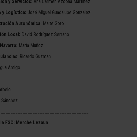
ión y Servicios:
Ana Carmen Azcona Martínez
y Logística:
José Miguel Guadalupe González
tración Autonómica:
Maite Soro
ión Local:
David Rodríguez Serrano
Navarra:
María Muñoz
ulancias
: Ricardo Guzmán
 Agua Amigo
arbelo
a Sánchez
_____________________________________
e la FSC: Merche Lezaun