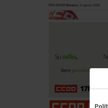
FSC-CCOO Navarra
| 8 agosto 2026.
Polí