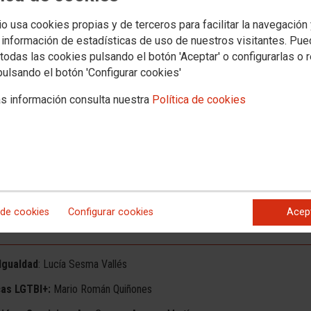
Multimedia
io usa cookies propias y de terceros para facilitar la navegación
 información de estadísticas de uso de nuestros visitantes. Pu
FSC-CCOO Navarra
todas las cookies pulsando el botón 'Aceptar' o configurarlas o 
pulsando el botón 'Configurar cookies'
s información consulta nuestra
Política de cookies
 FEDERACIÓN DE SERVICIOS A LA CIUDADANÍA DE
mplona
 de cookies
Configurar cookies
Acep
Igualdad
: Lucía Sesma Vallés
cas LGTBI+:
Mario Román Quiñones