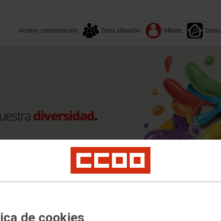
Archivo comunicación
Zona afiliación
Afiliate
Descu
Tu sindicato
Contacto
tica de cookies