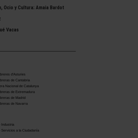
, Ocio y Cultura: Amaia Bardot
z
sué Vacas
reres d'Asturies
breras de Cantabria
ra Nacional de Catalunya
breras de Extremadura
breras de Madrid
breras de Navarra
 Industria
 Servicios a la Ciudadanía