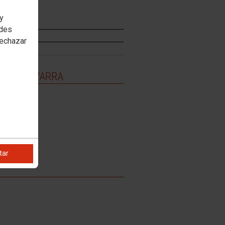
 y
edes
rechazar
 CCOO NAVARRA
tar