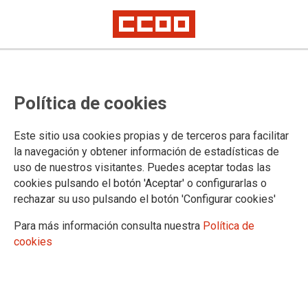
Política de cookies
Este sitio usa cookies propias y de terceros para facilitar
la navegación y obtener información de estadísticas de
uso de nuestros visitantes. Puedes aceptar todas las
cookies pulsando el botón 'Aceptar' o configurarlas o
rechazar su uso pulsando el botón 'Configurar cookies'
CCOO denuncia que la
Para más información consulta nuestra
Política de
Mancomunidad de Servicios
cookies
Sociales de Izaga no permite el
derecho a la formación de su