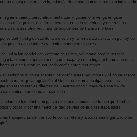
cortan su esperanza de vida, además de poner en riesgo la seguridad vial de
 reglamentaria y burocrática hasta que al gobierno le venga en gana
rque los años pasan, nuestra esperanza de vida se reduce y enterramos
 un día tras otro, víctimas de accidentes de trabajo mortales.
penosidad y peligrosidad de la profesión y la inmediata aplicación por ley de
ación para los conductores y conductoras profesionales.
 jubilación parcial con contrato de relevo, voluntaria para la persona
guida el porcentaje que tiene que trabajar y en su lugar entre una persona
l hasta que se fueran acumulando coeficientes reductores.
oy anunciamos si no se aceptan los coeficientes reductores y si no se acepta
amente para exigir la regulación al Gobierno: es una huelga contra las
rque son responsables directas de nuestras condiciones de trabajo y de
ersonas conductoras de edad avanzada.
ciedad por los efectos negativos que pueda ocasionar la huelga. También
odos y todas y por una mejor calidad de vida de la clase trabajadora.
as trabajadoras del transporte por carretera y a todas sus organizaciones
España.