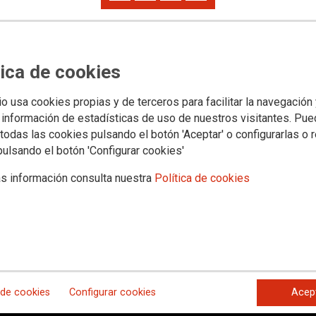
Multimedia
FSC-CCOO Navarra
tica de cookies
io usa cookies propias y de terceros para facilitar la navegación
n el sector del transporte por car
 información de estadísticas de uso de nuestros visitantes. Pu
todas las cookies pulsando el botón 'Aceptar' o configurarlas o 
pulsando el botón 'Configurar cookies'
nda quincena de octubre ante el bloqueo sistemático del adelanto de la
de las distintas patronales y del Gobierno. 📹
Te lo contamos en 1 min
s información consulta nuestra
Política de cookies
 de cookies
Configurar cookies
Acep