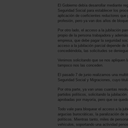
El Gobierno debía desarrollar mediante re
Seguridad Social para establecer los proce
aplicación de coeficientes reductores que 
profesión, pero ya van dos años de bloque
Por otro lado, el acceso a la jubilación p
propio de la persona trabajadora y además
empresa, que debe pagar la seguridad social
acceso a la jubilación parcial depende de
concediéndola, las solicitudes se deniegue
Venimos solicitando que se nos apliquen l
tampoco nos las conceden.
El pasado 7 de junio realizamos una multitu
Seguridad Social y Migraciones, cuyo titul
Por otra parte, ya van unas cuantas resol
partidos políticos, solicitando la jubilaci
aprobadas por mayoría, pero que se queda
Todo vale para bloquear el acceso a la jub
argucias burocráticas, la paralización de
políticos. Mientras tanto, miles de perso
vehículos, soportando una actividad penos