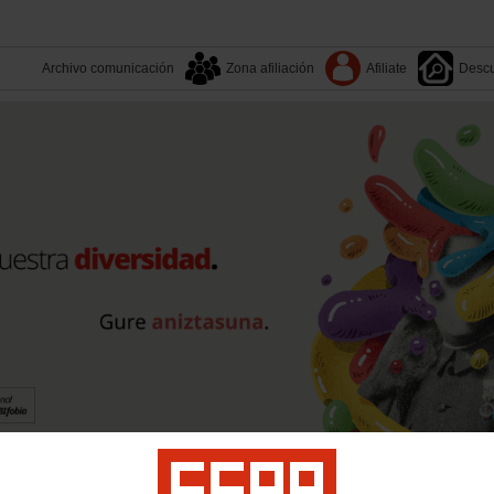
Archivo comunicación
Zona afiliación
Afiliate
Descu
Tu sindicato
Contacto