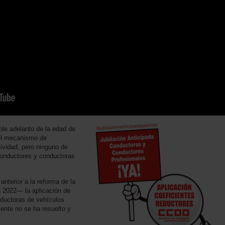
ble adelanto de la edad de
y el mecanismo de
tividad, pero ninguno de
conductores y conductoras
anterior a la reforma de la
n 2022— la aplicación de
nductoras de vehículos
ente no se ha resuelto y