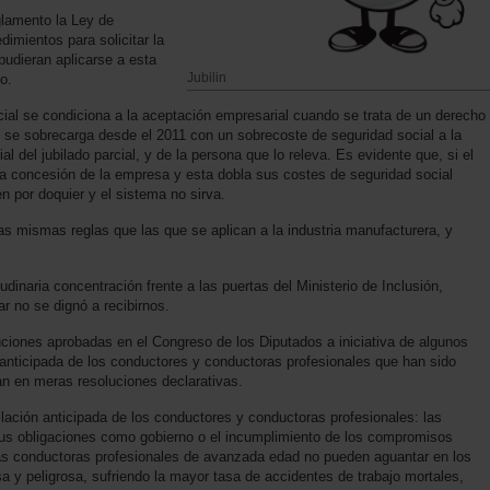
glamento la Ley de
dimientos para solicitar la
pudieran aplicarse a esta
Jubilin
o.
arcial se condiciona a la aceptación empresarial cuando se trata de un derecho
 se sobrecarga desde el 2011 con un sobrecoste de seguridad social a la
 del jubilado parcial, y de la persona que lo releva. Es evidente que, si el
 la concesión de la empresa y esta dobla sus costes de seguridad social
n por doquier y el sistema no sirva.
as mismas reglas que las que se aplican a la industria manufacturera, y
dinaria concentración frente a las puertas del Ministerio de Inclusión,
ar no se dignó a recibirnos.
uciones aprobadas en el Congreso de los Diputados a iniciativa de algunos
ón anticipada de los conductores y conductoras profesionales que han sido
n en meras resoluciones declarativas.
ilación anticipada de los conductores y conductoras profesionales: las
 sus obligaciones como gobierno o el incumplimiento de los compromisos
nas conductoras profesionales de avanzada edad no pueden aguantar en los
a y peligrosa, sufriendo la mayor tasa de accidentes de trabajo mortales,