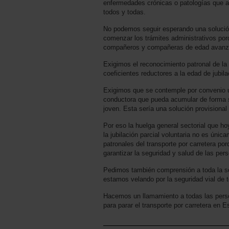
enfermedades crónicas o patologías que a
todos y todas.
No podemos seguir esperando una solución
comenzar los trámites administrativos po
compañeros y compañeras de edad avanzada
Exigimos el reconocimiento patronal de la 
coeficientes reductores a la edad de jubil
Exigimos que se contemple por convenio una
conductora que pueda acumular de forma se
joven. Esta sería una solución provisiona
Por eso la huelga general sectorial que h
la jubilación parcial voluntaria no es únic
patronales del transporte por carretera po
garantizar la seguridad y salud de las p
Pedimos también comprensión a toda la so
estamos velando por la seguridad vial de t
Hacemos un llamamiento a todas las person
para parar el transporte por carretera en 